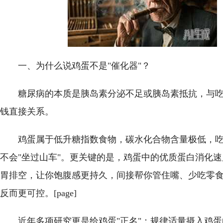
一、为什么说鸡蛋不是"催化器"？
糖尿病的本质是胰岛素分泌不足或胰岛素抵抗，与
钱直接关系。
鸡蛋属于低升糖指数食物，碳水化合物含量极低，
不会"坐过山车"。更关键的是，鸡蛋中的优质蛋白消化
胃排空，让你饱腹感更持久，间接帮你管住嘴、少吃零
反而更可控。[page]
近年多项研究更是给鸡蛋"正名"：规律适量摄入鸡