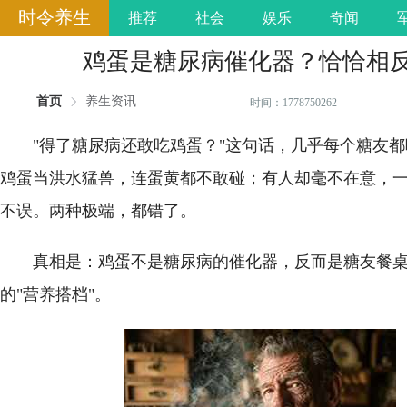
时令养生
推荐
社会
娱乐
奇闻
鸡蛋是糖尿病催化器？恰恰相
首页
养生资讯
时间：1778750262
"得了糖尿病还敢吃鸡蛋？"这句话，几乎每个糖友
鸡蛋当洪水猛兽，连蛋黄都不敢碰；有人却毫不在意，
不误。两种极端，都错了。
真相是：鸡蛋不是糖尿病的催化器，反而是糖友餐
的"营养搭档"。