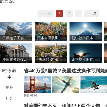
的元凶。
1
2
3
下一页
上一页
三星电子工会暂缓罢工 韩国股市强劲反弹
日本自卫队训练场爆炸事故致3死1重伤
朝中社：日本推动军国主义复活将触碰“红线”
美国将签证保证金国家名单扩大至38国
“志愿联盟”承诺向乌克兰提供安全保障
金正恩提出扩大导弹生产能力的必要性
时令养
省440万丢5座城？美国这波操作亏到姥
生
推荐
2026-08-09
社会
对美国幻想不灭，伊朗犯下两个大错，