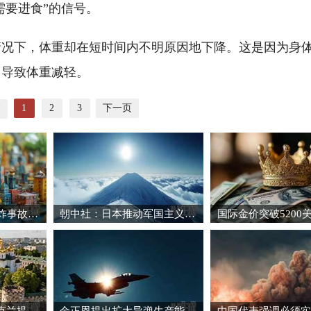
需要进食”的信号。
情况下，体重却在短时间内不明原因地下降。这是因为身
，导致体重减轻。
1
2
3
下一页
页
日本自卫队训练场爆炸事故致3死1重伤
朝中社：日本推动军国主义复活将触碰“红线”
国际金价突破5200
“志愿联盟”承诺向乌克兰提供安全保障
金正恩提出扩大导弹生产能力的必要性