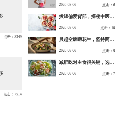
2026-08-06
点击：6
多
拔罐偏爱背部，探秘中医经
络养生
2026-08-06
点击：10
点击：8349
晨起空腹嚼花生，坚持两周
收获健康
2026-08-06
点击：9
减肥吃对主食很关键，选对
粗粮轻松瘦
多
2026-08-06
点击：7
点击：7514
多