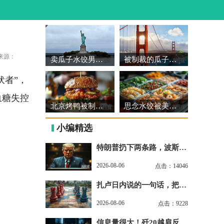
来源：
卖瓜子水饺男装，怎会威胁美国？
被制裁的瓜子：荒诞背后的贸易真相
伏者”，
血糖失控
北京烤鸭被制裁：欧盟贸易保护与产业焦虑的缩影
思念水饺被美制裁：政治操弄下的荒诞闹剧
小编精选
特朗普扔下两条路，波斯都
不选，美军机又被揍
2026-08-06
点击：14046
扎卢日内说的一句话，把北
约的脸按在地上摩擦
2026-08-06
点击：9228
信息量很大！歼20越肩反