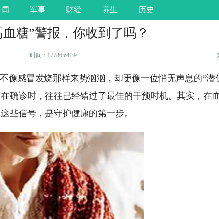
奇闻
军事
财经
养生
历史
高血糖”警报，你收到了吗？
时间：1778659839
它不像感冒发烧那样来势汹汹，却更像一位悄无声息的“潜
人在确诊时，往往已经错过了最佳的干预时机。其实，在
懂这些信号，是守护健康的第一步。