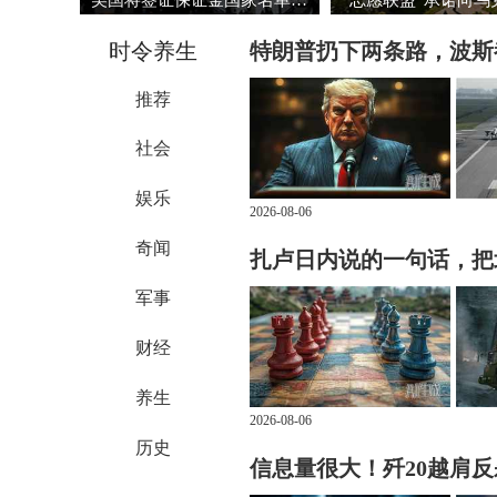
时令养生
特朗普扔下两条路，波斯
推荐
社会
娱乐
2026-08-06
奇闻
扎卢日内说的一句话，把
军事
财经
养生
2026-08-06
历史
信息量很大！歼20越肩