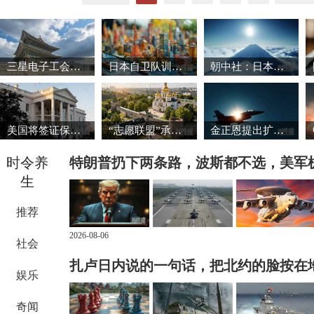
三星电子工会暂缓罢工 韩国股市强劲反弹
日本自卫队训练场爆炸事故致3死1重伤
朝中社：日本推动军国主义复活将触碰“红线”
美国将签证保证金国家名单扩大至38国
“志愿联盟”承诺向乌克兰提供安全保障
金正恩提出扩大导弹生产能力的必要性
时令养
特朗普扔下两条路，波斯都不选，美军
生
推荐
2026-08-06
社会
扎卢日内说的一句话，把北约的脸按在
娱乐
奇闻