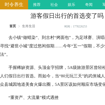
时令养生
推荐
社会
娱乐
奇闻
游客假日出行的首选变了吗
首页
生肖生活
时间：1778226253
去小镇“做蜡染”、到古村“烤面包”，为足球赛、演
寻找“避世小城”度过悠闲假期……今年“五一”假期，不少
法”。
手握稀缺资源、头顶金字招牌，5A级旅游景区曾轻松
人们假日出行首选。而如今，当“80元玩三天”的武侠城
众县城因地道美食火爆出圈，5A景区该如何顺应市场变
“重资产、大流量”模式遇挫