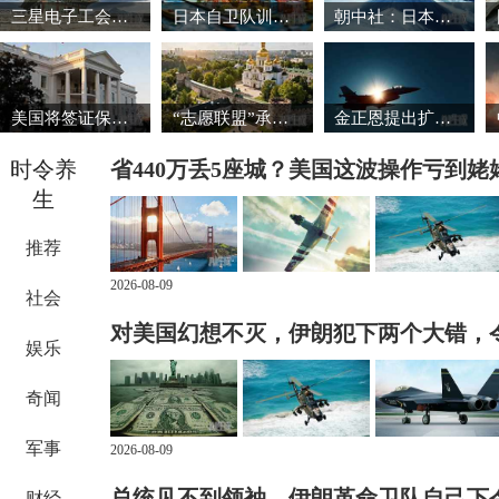
三星电子工会暂缓罢工 韩国股市强劲反弹
日本自卫队训练场爆炸事故致3死1重伤
朝中社：日本推动军国主义复活将触碰“红线”
美国将签证保证金国家名单扩大至38国
“志愿联盟”承诺向乌克兰提供安全保障
金正恩提出扩大导弹生产能力的必要性
时令养
省440万丢5座城？美国这波操作亏到姥
生
推荐
2026-08-09
社会
对美国幻想不灭，伊朗犯下两个大错，
娱乐
奇闻
军事
2026-08-09
总统见不到领袖，伊朗革命卫队自己下
财经