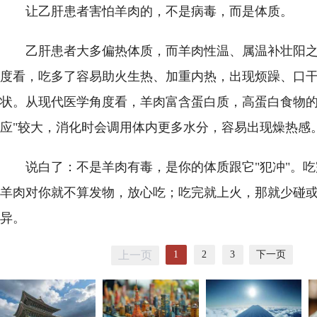
让乙肝患者害怕羊肉的，不是病毒，而是体质。
乙肝患者大多偏热体质，而羊肉性温、属温补壮阳
度看，吃多了容易助火生热、加重内热，出现烦躁、口
状。从现代医学角度看，羊肉富含蛋白质，高蛋白食物的
应"较大，消化时会调用体内更多水分，容易出现燥热感
说白了：不是羊肉有毒，是你的体质跟它"犯冲"。
羊肉对你就不算发物，放心吃；吃完就上火，那就少碰
异。
1
2
3
下一页
上一页