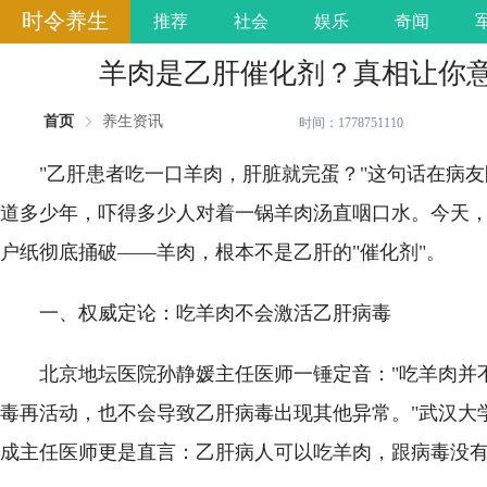
时令养生
推荐
社会
娱乐
奇闻
羊肉是乙肝催化剂？真相让你
首页
养生资讯
时间：1778751110
"乙肝患者吃一口羊肉，肝脏就完蛋？"这句话在病
道多少年，吓得多少人对着一锅羊肉汤直咽口水。今天
户纸彻底捅破——羊肉，根本不是乙肝的"催化剂"。
一、权威定论：吃羊肉不会激活乙肝病毒
北京地坛医院孙静媛主任医师一锤定音："吃羊肉并
毒再活动，也不会导致乙肝病毒出现其他异常。"武汉大
成主任医师更是直言：乙肝病人可以吃羊肉，跟病毒没