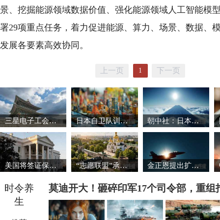
景、挖掘能源领域数据价值、强化能源领域人工智能模
署29项重点任务，着力促进能源、算力、场景、数据、
发展各要素高效协同。
上一页
下一页
1
三星电子工会暂缓罢工 韩国股市强劲反弹
日本自卫队训练场爆炸事故致3死1重伤
朝中社：日本推动军国主义复活将触碰“红线”
美国将签证保证金国家名单扩大至38国
“志愿联盟”承诺向乌克兰提供安全保障
金正恩提出扩大导弹生产能力的必要性
时令养
莫迪开大！砸碎印军17个司令部，重组
生