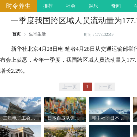
时令养生
推荐
社会
娱乐
奇闻
一季度我国跨区域人员流动量为177.
首页
生肖生活
时间：1777532519
新华社北京4月28日电 笔者4月28日从交通运输部
布会上获悉，今年一季度，我国跨区域人员流动量为177.
增长2.2%。
上一页
下一页
1
三星电子工会暂缓罢工 韩国股市强劲反弹
日本自卫队训练场爆炸事故致3死1重伤
朝中社：日本推动军国主义复活将触碰“红线”