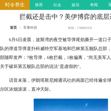
时令养生
推荐
社会
娱乐
奇闻
拦截还是击中？美伊博弈的底层
首页
军事科技
时间：1780891018
6月6日凌晨，波斯湾的夜空被导弹尾焰撕开一道口
队的弹道导弹直扑科威特空军基地和巴林第五舰队总部
部随即发声：7枚导弹，6枚拦截，1枚偏离，"尚无美军人
关于破坏第五舰队总部的说法"是虚假的"。
话音未落，伊朗塔斯尼姆通讯社的画面已经传遍全
尔区浓烟滚滚，直冲天际。