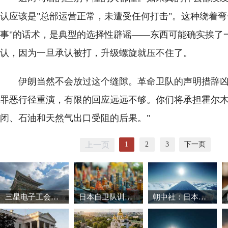
认应该是"总部运营正常，未遭受任何打击"。这种绕着弯
事"的话术，是典型的选择性辟谣——东西可能确实挨了
认，因为一旦承认被打，升级螺旋就压不住了。
伊朗当然不会放过这个缝隙。革命卫队的声明措辞凶
罪恶行径重演，有限的回应远远不够。你们将承担霍尔
闭、石油和天然气出口受阻的后果。"
1
2
3
下一页
上一页
三星电子工会暂缓罢工 韩国股市强劲反弹
日本自卫队训练场爆炸事故致3死1重伤
朝中社：日本推动军国主义复活将触碰“红线”