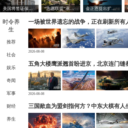
美国将签证保证金国家名单扩大至38国
“志愿联盟”承诺向乌克兰提供安全保障
金正恩提出扩大导弹生产能力的必要性
时令养
一场被世界遗忘的战争，正在刷新所有
生
推荐
2026-08-08
社会
五角大楼鹰派翘首盼进京，北京连门缝
娱乐
奇闻
军事
2026-08-08
三国歃血为盟剑指何方？中东大棋有人
财经
养生