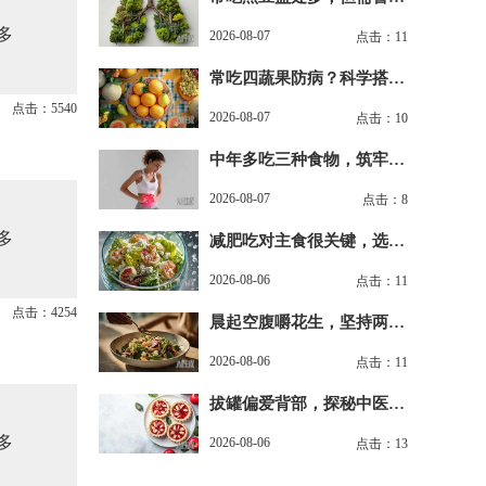
潜在副作用
多
2026-08-07
点击：11
常吃四蔬果防病？科学搭配
才是真养生
点击：5540
2026-08-07
点击：10
中年多吃三种食物，筑牢身
体免疫防线
2026-08-07
点击：8
多
减肥吃对主食很关键，选对
粗粮轻松瘦
2026-08-06
点击：11
点击：4254
晨起空腹嚼花生，坚持两周
收获健康
2026-08-06
点击：11
拔罐偏爱背部，探秘中医经
络养生
多
2026-08-06
点击：13