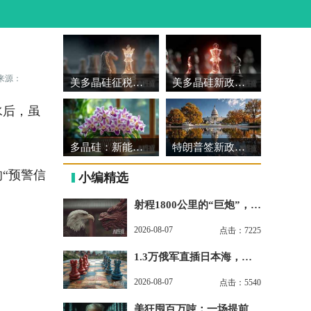
来源：
美多晶硅征税：中国市场与消费者影响
美多晶硅新政：贸易壁垒与市场重构
水后，虽
多晶硅：新能源与信息产业的基石
特朗普签新政：多晶硅加税限价
“预警信
小编精选
射程1800公里的“巨炮”，治
得了美军“焦虑”吗？
2026-08-07
点击：7225
1.3万俄军直插日本海，美
日的双线噩梦开始了
2026-08-07
点击：5540
美狂囤百万吨：一场提前下