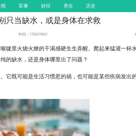
奇闻
军事
财经
养生
历史
别只当缺水，或是身体在求救
时间：1780479001
被喉咙里火烧火燎的干渴感硬生生弄醒。爬起来猛灌一杯
单纯的缺水，还是身体哪里出了问题？
。它既可能是生活习惯惹的祸，也可能是某些疾病发出的