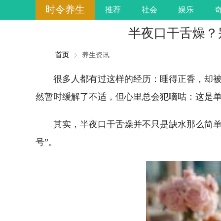
时令养生
推荐
社会
娱乐
半夜口干舌燥？
首页
养生资讯
很多人都有过这样的经历：睡得正香，却
然暂时缓解了不适，但心里总会犯嘀咕：这是
其实，半夜口干舌燥并不只是缺水那么简单
号”。