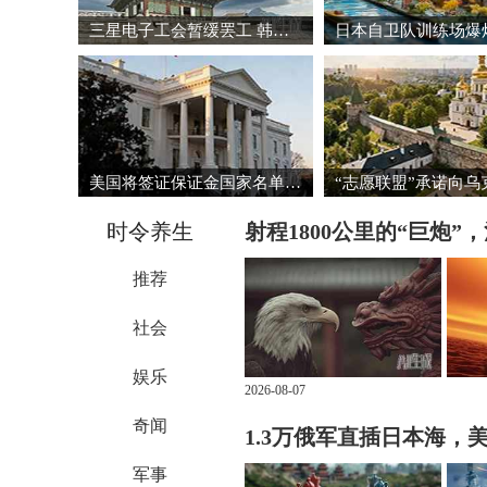
三星电子工会暂缓罢工 韩国股市强劲反弹
美国将签证保证金国家名单扩大至38国
时令养生
射程1800公里的“巨炮”
推荐
社会
娱乐
2026-08-07
奇闻
1.3万俄军直插日本海，
军事