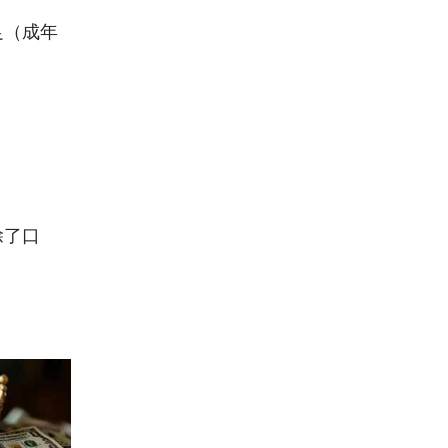
足（成年
：
除了口