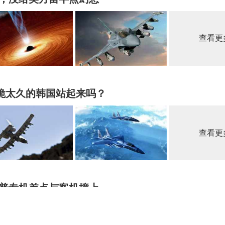
查看更
让跪太久的韩国站起来吗？
查看更
普专机差点与客机撞上