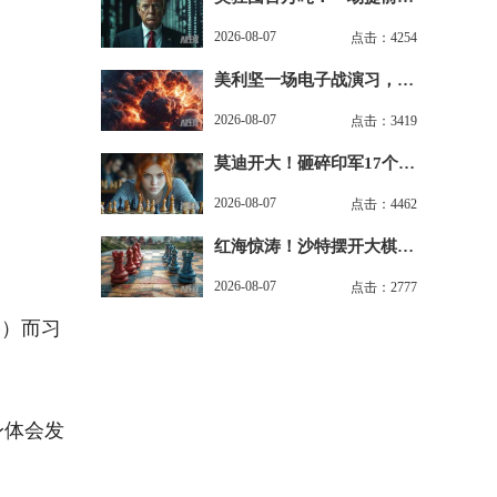
注的\"铜牌军备竞赛\"
2026-08-07
点击：4254
美利坚一场电子战演习，把
自家救护机送了命！
2026-08-07
点击：3419
莫迪开大！砸碎印军17个司
令部，重组指挥结构
2026-08-07
点击：4462
红海惊涛！沙特摆开大棋
局，猫鼠游戏才刚开场
2026-08-07
点击：2777
停）而习
身体会发