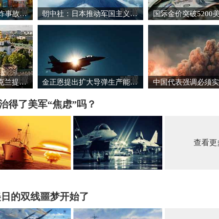
日本自卫队训练场爆炸事故致3死1重伤
朝中社：日本推动军国主义复活将触碰“红线”
国际金价突破5200
“志愿联盟”承诺向乌克兰提供安全保障
金正恩提出扩大导弹生产能力的必要性
，治得了美军“焦虑”吗？
查看更
美日的双线噩梦开始了