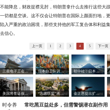
不能降息，财政捉襟见肘，特朗普拿什么去推行这些大
一切都是空谈。这不仅会让特朗普在国际上颜面扫地，
陷入严重的政治困境，那些支持他的军工复合体和利益
去信心。
上一页
1
2
3
4
5
下一页
三星电子工会暂缓罢工 韩国股市强劲反弹
日本自卫队训练场爆炸事故致3死1重伤
朝中社：日本推动军国主义复活将触碰“红线”
美国将签证保证金国家名单扩大至38国
“志愿联盟”承诺向乌克兰提供安全保障
金正恩提出扩大导弹生产能力的必要性
时令养
常吃黑豆益处多，但需警惕潜在副作用